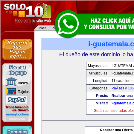
i-guatemala.
El dueño de este dominio lo ha
Mayusculas:
I-GUATEMAL
Minusculas:
i-guatemala.
Longitud:
11 caracteres
Categorias:
PaÃ­ses y Ci
Precio:
Realizar una 
Visitar!
i-guatemala
Serán consideradas ofer
Realizar una Oferta