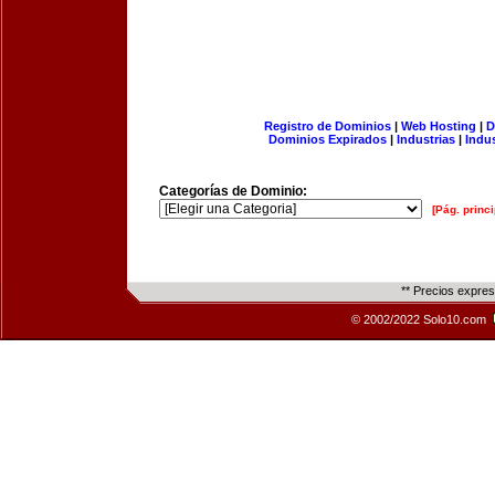
Registro de Dominios
|
Web Hosting
|
D
Dominios Expirados
|
Industrias
|
Indu
Categorías de Dominio:
[Pág. princi
** Precios expre
© 2002/2022 Solo10.com