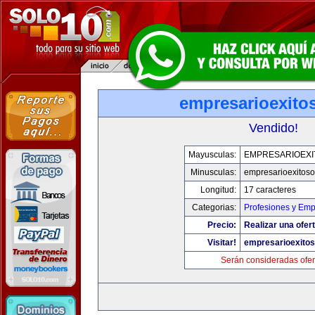
empresarioexito
Vendido!
Mayusculas:
EMPRESARIOEXI
Minusculas:
empresarioexitos
Longitud:
17 caracteres
Categorias:
Profesiones y Em
Precio:
Realizar una ofert
Visitar!
empresarioexito
Serán consideradas ofer