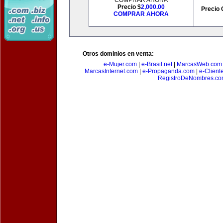
COMPRAR AHORA
Precio $
2,000.00
Precio 
COMPRAR AHORA
Otros dominios en venta:
e-Mujer.com
|
e-Brasil.net
|
MarcasWeb.com
MarcasInternet.com
|
e-Propaganda.com
|
e-Client
RegistroDeNombres.c