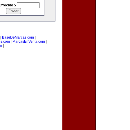
Ofrecido $
|
BaseDeMarcas.com
|
es.com
|
MarcasEnVenta.com
|
om
|