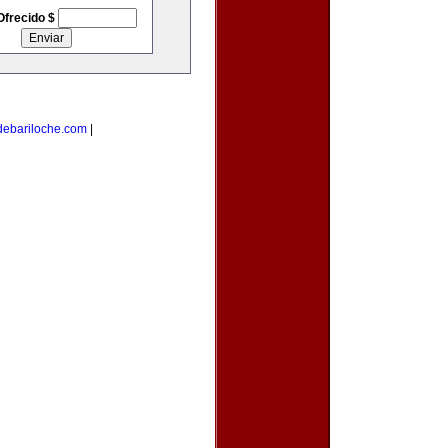
Ofrecido $
debariloche.com
|