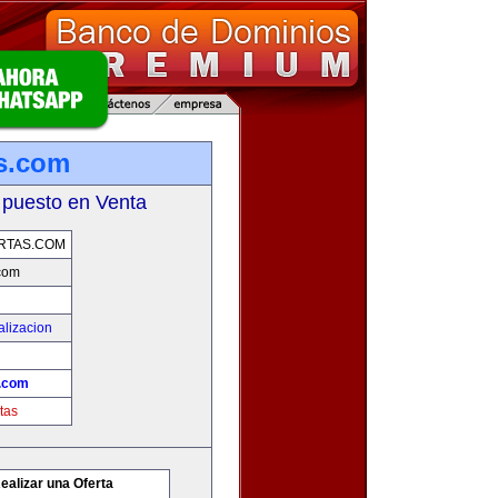
as.com
 puesto en Venta
RTAS.COM
.com
alizacion
s.com
tas
ealizar una Oferta