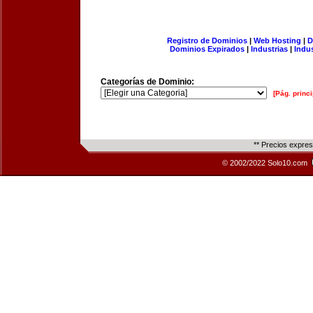
Registro de Dominios
|
Web Hosting
|
D
Dominios Expirados
|
Industrias
|
Indu
Categorías de Dominio:
[Pág. princi
** Precios expre
© 2002/2022 Solo10.com