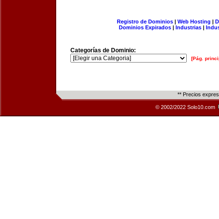
Registro de Dominios
|
Web Hosting
|
D
Dominios Expirados
|
Industrias
|
Indu
Categorías de Dominio:
[Pág. princi
** Precios expre
© 2002/2022 Solo10.com