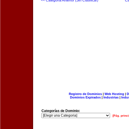
<< Categoria Anterior (Sin Clasificar)
Ca
Registro de Dominios
|
Web Hosting
|
D
Dominios Expirados
|
Industrias
|
Indu
Categorías de Dominio:
[Pág. princi