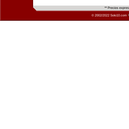
** Precios expre
© 2002/2022 Solo10.com