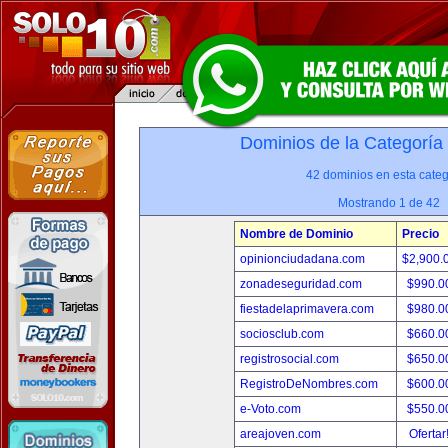
Dominios de la Categoría
42 dominios en esta categ
Mostrando 1 de 42
Nombre de Dominio
Precio
opinionciudadana.com
$2,900.
zonadeseguridad.com
$990.0
fiestadelaprimavera.com
$980.0
sociosclub.com
$660.0
registrosocial.com
$650.0
RegistroDeNombres.com
$600.0
e-Voto.com
$550.0
areajoven.com
Ofertar