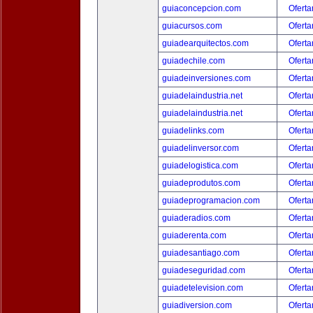
guiaconcepcion.com
Oferta
guiacursos.com
Oferta
guiadearquitectos.com
Oferta
guiadechile.com
Oferta
guiadeinversiones.com
Oferta
guiadelaindustria.net
Oferta
guiadelaindustria.net
Oferta
guiadelinks.com
Oferta
guiadelinversor.com
Oferta
guiadelogistica.com
Oferta
guiadeprodutos.com
Oferta
guiadeprogramacion.com
Oferta
guiaderadios.com
Oferta
guiaderenta.com
Oferta
guiadesantiago.com
Oferta
guiadeseguridad.com
Oferta
guiadetelevision.com
Oferta
guiadiversion.com
Oferta