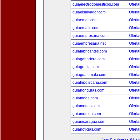
guiaelectrodomesticos.com
Oferta
guiaelsalvador.com
Oferta
guiaemail.com
Oferta
guiaemails.com
Oferta
guiaempresaria.com
Oferta
guiaempresaria.net
Oferta
guiafabricantes.com
Oferta
guiaganadera.com
Oferta
guiagrecia.com
Oferta
guiaguatemala.com
Oferta
guiahipotecaria.com
Oferta
guiahonduras.com
Oferta
guiamoda.com
Oferta
guiamodas.com
Oferta
guiamorelia.com
Oferta
guianicaragua.com
Oferta
guianoticias.com
Oferta