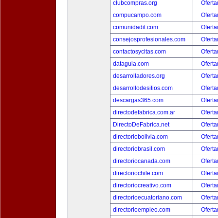
clubcompras.org
Oferta
compucampo.com
Oferta
comunidadit.com
Oferta
consejosprofesionales.com
Oferta
contactosycitas.com
Oferta
dataguia.com
Oferta
desarrolladores.org
Oferta
desarrollodesitios.com
Oferta
descargas365.com
Oferta
directodefabrica.com.ar
Oferta
DirectoDeFabrica.net
Oferta
directoriobolivia.com
Oferta
directoriobrasil.com
Oferta
directoriocanada.com
Oferta
directoriochile.com
Oferta
directoriocreativo.com
Oferta
directorioecuatoriano.com
Oferta
directorioempleo.com
Oferta